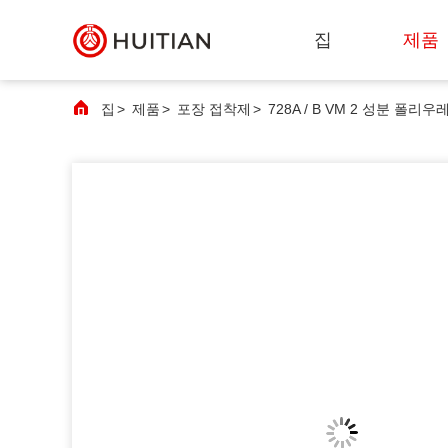
집
제품
집
>
제품
>
포장 접착제
>
728A / B VM 2 성분 