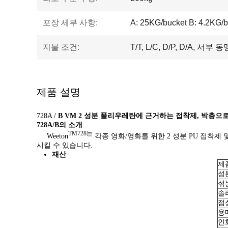
포장 세부 사항:
A: 25KG/bucket B: 4.2KG/b
지불 조건:
T/T, L/C, D/P, D/A, 서부 
제품 설명
728A /
B VM 2 성분 폴리우레탄에 근거하는 접착제, 박층
728A/B의 소개
TM728는
Weeton
각종 영화/영화를 위한 2 성분 PU 접착제
시킬 수 있습니다.
재산
제
성
섞
솔
점
용
인