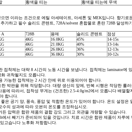
깔
황색을 띠는
황색을 띠는에 무색
 않으면 이라는 조건으로 에틸 아세테이트, 아세톤 및 MEK입니다. 향기로
가하고 필수 솔리드 콘텐트, 728A/solvent 혼합물로 혼란 728B 달성하기
 A
728B
용매
솔리드 콘텐트
점성
KG
4KG
16.0KG
45%
14-15s
KG
4KG
21.0KG
40%
13-14s
KG
4KG
26.0KG
36%
12-13s
KG
4KG
36.0KG
30%
10-12s
접착제는 대략 8 시간의 노동 시간을 보냅니다. 접착제는 laminator에 
영화 귀착될지도 모릅니다.
시 사용 가능한 접착제는 2 시간 안에 위로 이용되어야 합니다.
 건조한 박판을 위해 적당합니다. 대량 생산의 앞에, 반복 시행은 적당한 
용에 따라서, 접착성 무게는 (건조한) 2.5-4.0g/m2에서 모릅니다 배열
이어야 합니다.
은 공기 양, 풍속, 풍압 및 적합한 온도가 있어야 합니다. 온도 설정은 일반적으로 
공 모수의 성과에 따라 오븐의 온도를 조정하십시오.
거든 압력은 합판 제품의 결합 강도 그리고 외관을 개량할 수 있습니다.
품 24h에서 째기가 준비되어 있을 것입니다. 치료 시간은 합판 제품이 자루
력 있고습니다 노후화 저항합니다.