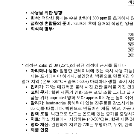
색
사용을 위한 방향
희석:
적당한 용매는 수분 함량이 300 ppm를 초과하지
접착성 혼합물의 준비:
728A에 후에 용매의 적당한 양을 추
희석의 명부:
728
20
20
20
20
* 점성은 Zahn 컵 3# (25°C)의 평균 점성에 근거를 둡니다
마리화나 생활:
밀봉한 콘테이너에 있는 즉시 사용 가능한 
제는 포기되어야 하거나, 불안정한 박판으로 만들어진 
열대 지역 (온도 >28°C + 습도 >60%) 마리화나 생활: 즉
입히기
: 728는 매끄러운 롤러 사진 요판 롤러를 가진
코팅 무게:
합판 제품의 영화 또는 포일 조합 그리고 끝 사
품을 위해 unprinted 영화 보다 approx.0.5-2g는 높이 
말리기:
laminator는 용해력이 있는 잔류물을 감소시키는 좋
85°C)를 따릅니다. 박판으로 만들어진 제품, 원료, 가
압력 조정
: 박판으로 만드는 온도에 있는 증가를 충당하
치료:
약실 치료에서 저장하는 (40-50°C)는, 합판 제
영화 재산:
완전하게 치료한 728는 투명하고, 무취, 탄
제품 인증