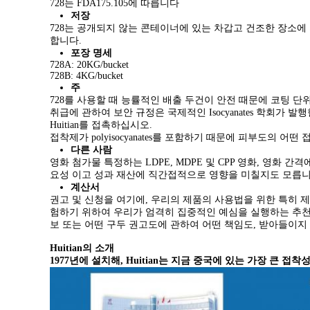
728는 FDA175.105에 따릅니다
저장
728는 공개되지 않는 콘테이너에 있는 차갑고 건조한 장소에 
합니다.
포장 명세
728A: 20KG/bucket
728B: 4KG/bucket
주
728를 사용할 때 능률적인 배출 두건이 안전 때문에 코팅 단위에 
취급에 관하여 보안 규정은 국제적인 Isocyanates 학회
Huitian를 접촉하십시오.
접착제가 polyisocyanates를 포함하기 때문에 피부도의 어
다른 사람
영화 첨가물 특정하는 LDPE, MDPE 및 CPP 영화, 영화
요성 이고 성과 재산에 직간접적으로 영향을 미칠지도 모릅니
계산서
권고 및 신청을 여기에, 우리의 제품의 사용법을 위한 특히 제
험하기 위하여 우리가 엄격히 집중적인 예심을 실행하는 추천하
보 또는 어떤 구두 권고도에 관하여 어떤 책임도, 받아들이지
Huitian의 소개
1977년에 설치해, Huitian는 지금 중국에 있는 가장 큰