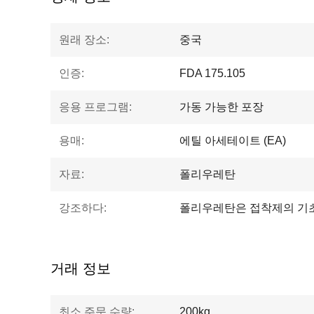
원래 장소:
중국
인증:
FDA 175.105
응용 프로그램:
가동 가능한 포장
용매:
에틸 아세테이트 (EA)
자료:
폴리우레탄
강조하다:
폴리우레탄은 접착제의 기초
거래 정보
최소 주문 수량:
200kg