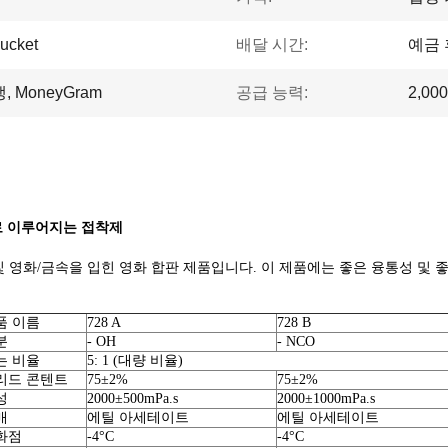
ucket
배달 시간:
예금 
동맹, MoneyGram
공급 능력:
2,00
으로 이루어지는 접착제
 및 영화/금속을 입힌 영화 합판 제품입니다. 이 제품에는 좋은 융통성 
품 이름
728 A
728 B
분
- OH
- NCO
는 비율
5: 1 (대량 비율)
리드 콘텐트
75±2%
75±2%
성
2000±500mPa.s
2000±1000mPa.s
매
에틸 아세테이트
에틸 아세테이트
화점
-4°C
-4°C