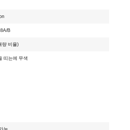
on
28A/B
(대량 비율)
을 띠는에 무색
 가능