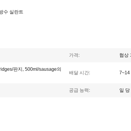
 방수 실란트
가격:
협상
tridges/판지, 500ml/sausage의
배달 시간:
7~1
공급 능력:
일 당 