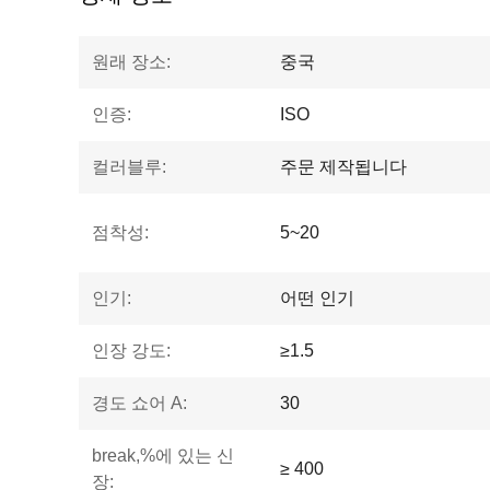
원래 장소:
중국
인증:
ISO
컬러블루:
주문 제작됩니다
점착성:
5~20
인기:
어떤 인기
인장 강도:
≥1.5
경도 쇼어 A:
30
break,%에 있는 신
≥ 400
장: