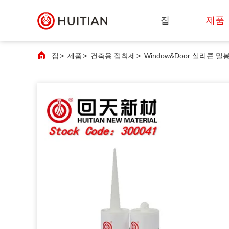
집
제품
집
>
제품
>
건축용 접착제
>
Window&door 실리콘 