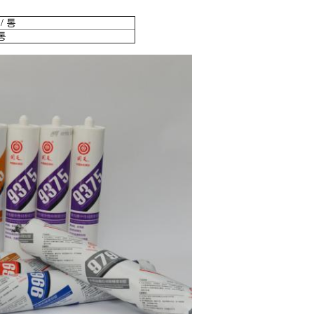
/ 통
통