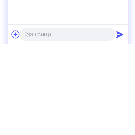
Photo
Video Call
Audio Call